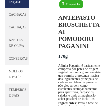
desejada:
Compartilhar
CACHAÇAS
ANTEPASTO
BRUSCHETTA
CACHAÇAS
AI
POMODORI
AZEITES
PAGANINI
DE OLIVA
170g
CONSERVAS
A linha Paganini é basicamente
composta por patês de origem
MOLHOS
vegetal com uma granulometria
que permite a presença maciça
E PATÊS
dos ingredientes principais de
cada sabor. Além de passar no
pão eles servem como
excelentes acompanhamentos
TEMPEROS
para aperitivos, carpaccios,
E SAIS
saladas e onde a imaginação
achar possível de incluí-los.
Ingredientes:
Pasta à base de